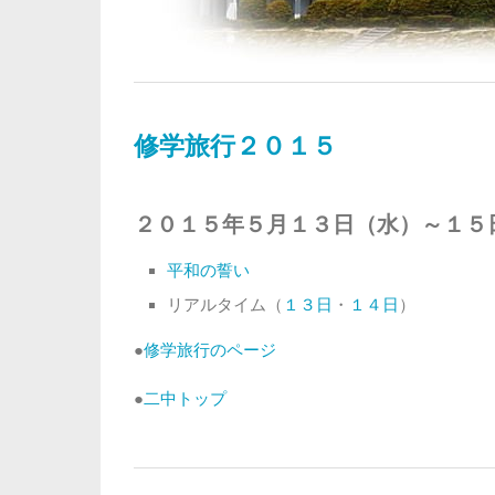
修学旅行２０１５
２０１５年５月１３日（水）～１５
平和の誓い
リアルタイム（
１３日
・
１４日
）
●
修学旅行のページ
●
二中トップ