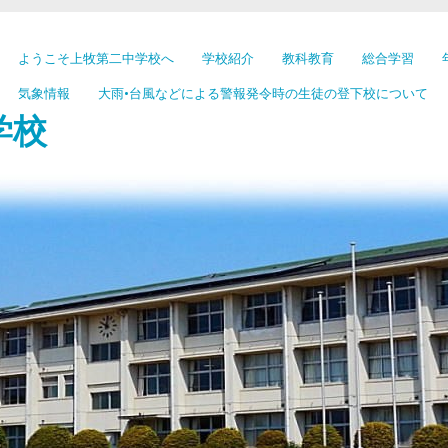
ようこそ上牧第二中学校へ
学校紹介
教科教育
総合学習
気象情報
大雨•台風などによる警報発令時の生徒の登下校について
学校