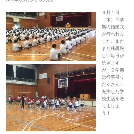
９月１日
（木）２学
期の始業式
が行われま
した。まだ
まだ残暑厳
しい毎日が
続きます
が、２学期
は行事盛り
だくさん！
充実した学
校生活を送
りましょ
う！