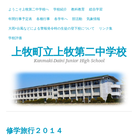
ようこそ上牧第二中学校へ
学校紹介
教科教育
総合学習
年間行事予定表
各種行事
各学年へ
部活動
気象情報
大雨•台風などによる警報発令時の生徒の登下校について
リンク集
学校評価
上牧町立上牧第二中学校
Kanmaki-Daini Junior High School
修学旅行２０１４