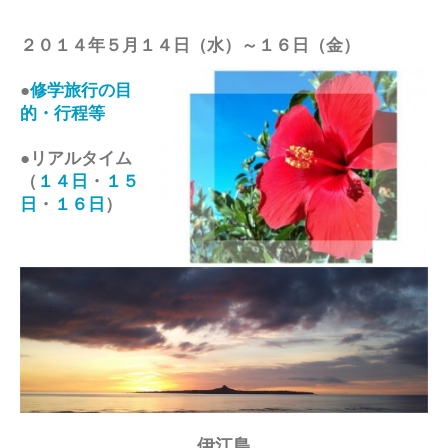
２０１４年５月１４日（水）～１６日（金）
●
修学旅行の目
的・行程等
●リアルタイム
（
１４日
・
１５
日
・
１６日
）
伊江島