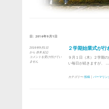
日: 2016年9月1日
２学期始業式が行
2016年9月1日
から 赤木 紀公
２
コメントを受け付けてい
９月１日（木）２学期の
学
ません
い毎日が続きますが、 
期
始
業
カテゴリー:
投稿
|
パーマリン
式
が
行
わ
れ
ま
し