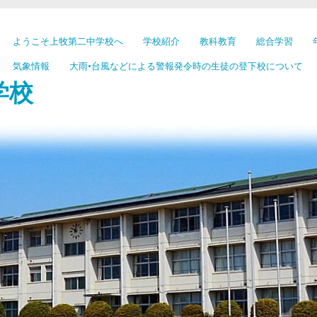
ようこそ上牧第二中学校へ
学校紹介
教科教育
総合学習
気象情報
大雨•台風などによる警報発令時の生徒の登下校について
学校